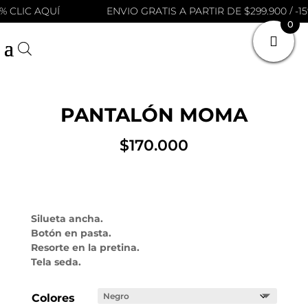
% CLIC AQUÍ
ENVIO GRATIS A PARTIR DE $299.900 / -15
0
PANTALÓN MOMA
$
170.000
Silueta ancha.
Botón en pasta.
Resorte en la pretina.
Tela seda.
Colores