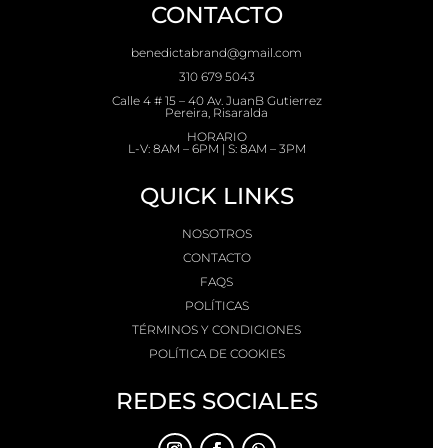
CONTACTO
benedictabrand@gmail.com
310 679 5043
Calle 4 # 15 – 40 Av. JuanB Gutierrez
Pereira, Risaralda
HORARIO
L-V: 8AM – 6PM | S: 8AM – 3PM
QUICK LINKS
NOSOTROS
CONTACTO
FAQS
POLÍTICAS
TÉRMINOS Y CONDICIONES
POLÍTICA DE COOKIES
REDES SOCIALES