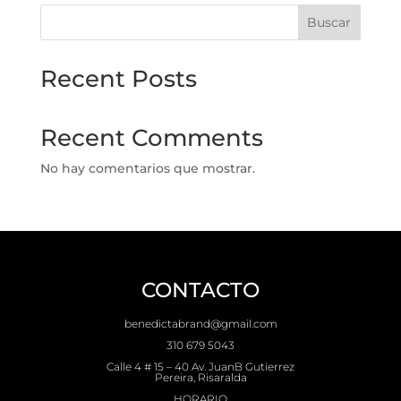
Buscar
Recent Posts
Recent Comments
No hay comentarios que mostrar.
CONTACTO
benedictabrand@gmail.com
310 679 5043
Calle 4 # 15 – 40 Av. JuanB Gutierrez
Pereira, Risaralda
HORARIO