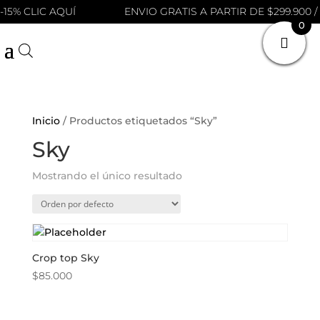
-15% CLIC AQUÍ
ENVIO GRATIS A PARTIR DE $299.900 / 
0
Inicio
/ Productos etiquetados “Sky”
Sky
Mostrando el único resultado
Crop top Sky
$
85.000