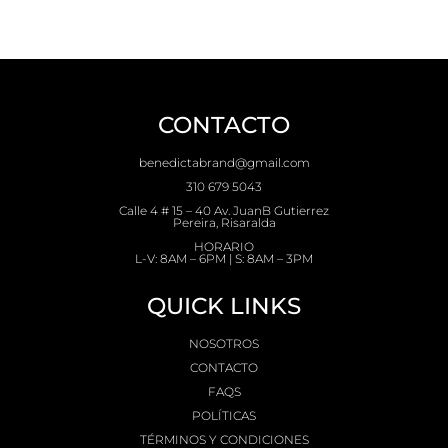
CONTACTO
benedictabrand@gmail.com
310 679 5043
Calle 4 # 15 – 40 Av. JuanB Gutierrez
Pereira, Risaralda
HORARIO
L-V: 8AM – 6PM | S: 8AM – 3PM
QUICK LINKS
NOSOTROS
CONTACTO
FAQS
POLÍTICAS
TÉRMINOS Y CONDICIONES