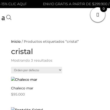
-15% CLIC AQUÍ
ENVIO GRATIS A PARTIR DE $299.900 / 
0
Inicio
/ Productos etiquetados “cristal”
cristal
Mostrando 3 resultados
Chaleco mar
$
95.000