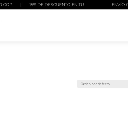
00 COP | 15% DE DESCUENTO EN TU
ENVÍO GRATI
NACIONAL PO
L