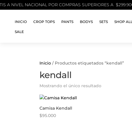
 A NIVEL NACIONAL POR COMPRAS SUPERIORES A $299.9
INICIO
CROP TOPS
PANTS
BODYS
SETS
SHOP AL
SALE
Inicio
/ Productos etiquetados “kendall”
kendall
Mostrando el único resultado
Camisa Kendall
$
95.000