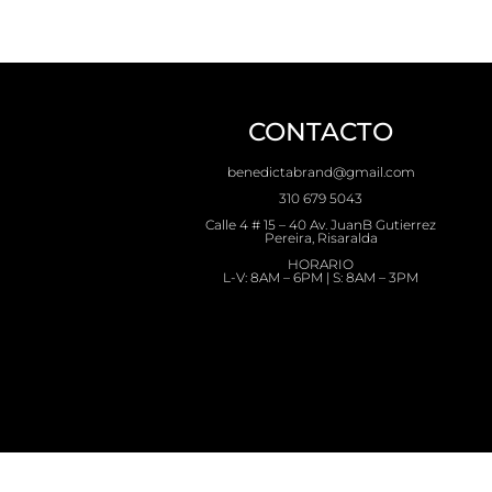
CONTACTO
benedictabrand@gmail.com
310 679 5043
Calle 4 # 15 – 40 Av. JuanB Gutierrez
Pereira, Risaralda
HORARIO
L-V: 8AM – 6PM | S: 8AM – 3PM