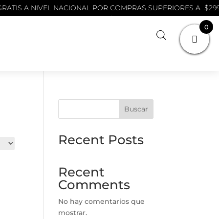
S A NIVEL NACIONAL POR COMPRAS SUPERIORES A $299
R COMPRAS SUPERIORES A $299.900 COP
0
Buscar
Recent Posts
Recent
Comments
No hay comentarios que
mostrar.