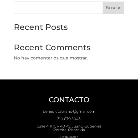
Buscar
Recent Posts
Recent Comments
No hay comentarios que mostrar.
CONTACTO
benedictabrand@gmail.com
310 679 5043
Calle 4 # 15 – 40 Av. JuanB Gutierrez
Pereira, Risaralda
HORARIO