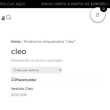
15% CLIC AQUÍ
ENVIO GRATIS A PARTIR DE $299.900 / -
0
Inicio
/ Productos etiquetados “cleo”
cleo
Mostrando el único resultado
Vestido Cleo
$
250.000